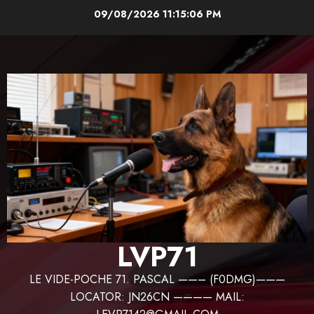
Aller
09/08/2026
11:15:07 PM
au
contenu
LVP71
LE VIDE-POCHE 71. PASCAL ——– (F0DMG)———
LOCATOR: JN26CN ———— MAIL: