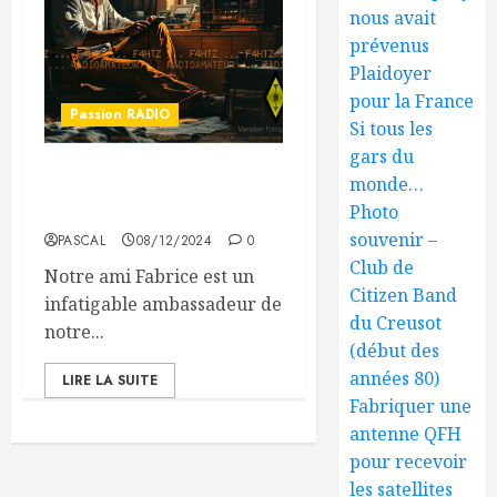
nous avait
prévenus
Plaidoyer
pour la France
Passion RADIO
Si tous les
gars du
monde…
Un infatigable ambassadeur
de notre passion,
Photo
souvenir –
PASCAL
08/12/2024
0
Club de
Notre ami Fabrice est un
Citizen Band
infatigable ambassadeur de
du Creusot
notre...
(début des
années 80)
LIRE LA SUITE
Fabriquer une
antenne QFH
pour recevoir
les satellites