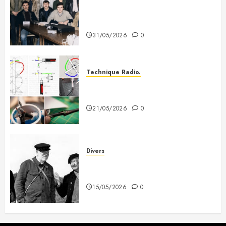
Photo souvenir – Club de Citizen
Band du Creusot (début des
années 80)
31/05/2026
0
Technique Radio.
Fabriquer une antenne QFH pour
recevoir les satellites météo
21/05/2026
0
Divers
A mes deux copains du 3e
Dragon
15/05/2026
0