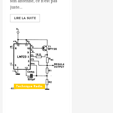
son antenne, ce n’est pas
juste...
LIRE LA SUITE
Technique Radio.
Le LM723 : Le « Papy » des
Régulateurs de Tension