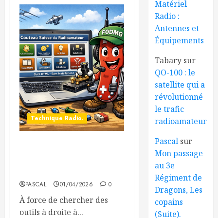
Matériel
Radio :
Antennes et
Équipements
Tabary
sur
QO-100 : le
satellite qui a
révolutionné
le trafic
Technique Radio.
radioamateur
Pascal
sur
🔧 Le couteau suisse du
Mon passage
radioamateur… sans se
au 3e
couper les doigts !
Régiment de
PASCAL
01/04/2026
0
Dragons, Les
À force de chercher des
copains
outils à droite à...
(Suite).