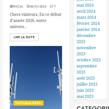
s’enrichit
mai 2024
PASCAL
08/01/2026
7
avril 2024
Chers visiteurs, En ce début
mars 2024
d’année 2026, notre
février 2024
univers...
janvier 2024
décembre
LIRE LA SUITE
2023
novembre
2023
octobre 2023
septembre
2023
août 2023
juillet 2023
juin 2023
mai 2023
Technique Radio.
CATEGORI