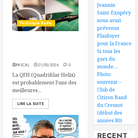
Jeannin
Saint-Exupéry
nous avait
Technique Radio.
prévenus
Plaidoyer
Fabriquer une antenne QFH
pour la France
pour recevoir les satellites
Si tous les
météo
gars du
PASCAL
21/05/2026
0
monde…
Photo
La QFH (Quadrifilar Helix)
souvenir –
est probablement l’une des
Club de
meilleures...
Citizen Band
LIRE LA SUITE
du Creusot
(début des
années 80)
RECENT