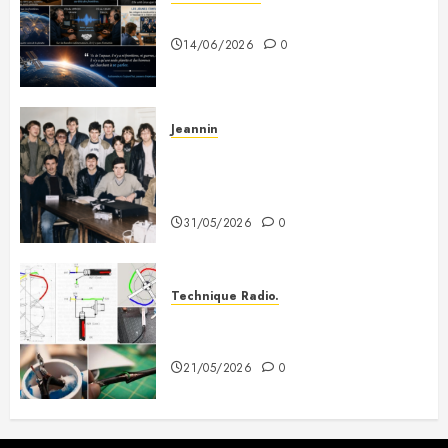
Si tous les gars du monde…
14/06/2026
0
Jeannin
Photo souvenir – Club de Citizen
Band du Creusot (début des
années 80)
31/05/2026
0
Technique Radio.
Fabriquer une antenne QFH pour
recevoir les satellites météo
21/05/2026
0