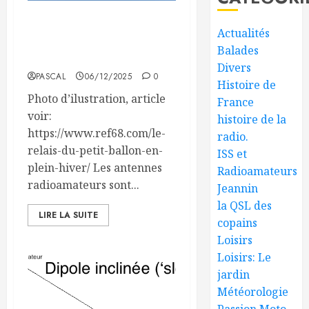
Effet du froid et de la
Actualités
neige sur les antennes
Balades
radioamateurs
Divers
PASCAL
06/12/2025
0
Histoire de
Photo d’ilustration, article
France
voir:
histoire de la
https://www.ref68.com/le-
radio.
relais-du-petit-ballon-en-
ISS et
plein-hiver/ Les antennes
Radioamateurs
radioamateurs sont...
Jeannin
la QSL des
LIRE LA SUITE
copains
Loisirs
Loisirs: Le
jardin
Météorologie
Passion Moto