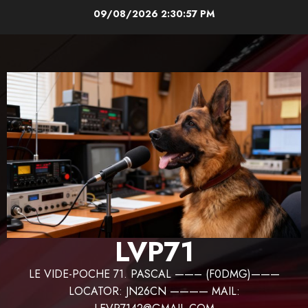
Aller
09/08/2026
2:30:58 PM
au
contenu
LVP71
LE VIDE-POCHE 71. PASCAL ——– (F0DMG)———
LOCATOR: JN26CN ———— MAIL: