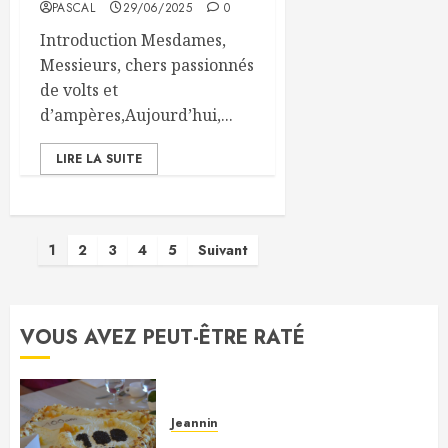
PASCAL
29/06/2025
0
Introduction Mesdames,
Messieurs, chers passionnés
de volts et
d’ampères,Aujourd’hui,...
LIRE LA SUITE
Pagination
1
2
3
4
5
Suivant
des
publications
VOUS AVEZ PEUT-ÊTRE RATÉ
Jeannin
À Monsieur Jeannin