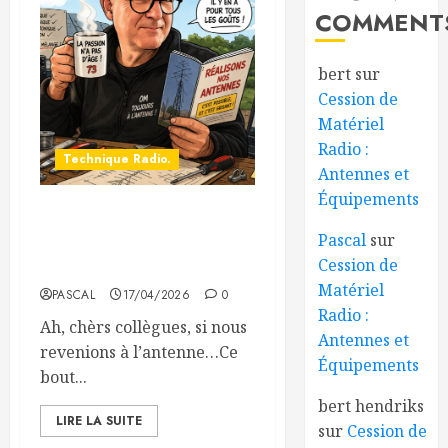
COMMENT
bert
sur
Cession de
Matériel
Radio :
Technique Radio.
Antennes et
Équipements
Et si on revenait à l’antenne
Pascal
sur
? Le terrain de jeu des
Cession de
radioamateurs…
Matériel
PASCAL
17/04/2026
0
Radio :
Ah, chèrs collègues, si nous
Antennes et
revenions à l’antenne…Ce
Équipements
bout...
bert hendriks
LIRE LA SUITE
sur
Cession de