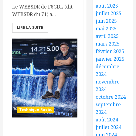
août 2025
Le WEBSDR de F6GDL (dit
juillet 2025
WEBSDR du 71) a...
juin 2025
LIRE LA SUITE
mai 2025
avril 2025
mars 2025
février 2025
janvier 2025
décembre
2024
novembre
2024
octobre 2024
septembre
Technique Radio.
2024
août 2024
juillet 2024
Notre univers radioamateur
juin 2024