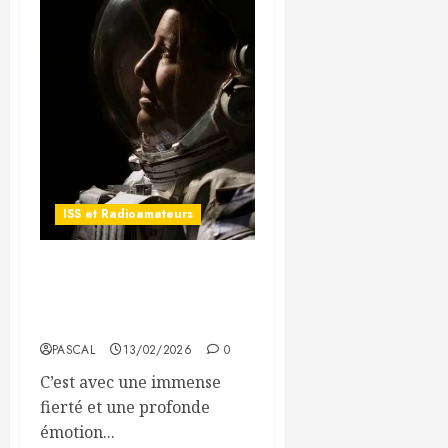
ISS et Radioamateurs
De la Bourgogne à l’ISS : le
voyage inspirant de Sophie
Adenot
PASCAL
13/02/2026
0
C’est avec une immense
fierté et une profonde
émotion...