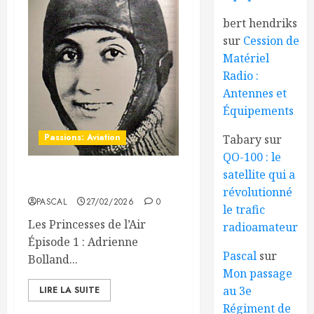
bert hendriks
sur
Cession de
Matériel
Radio :
Antennes et
Équipements
Passions: Aviation
Tabary
sur
QO-100 : le
satellite qui a
Les Princesses de l’Air
révolutionné
PASCAL
27/02/2026
0
le trafic
Les Princesses de l’Air
radioamateur
Épisode 1 : Adrienne
Pascal
sur
Bolland...
Mon passage
au 3e
LIRE LA SUITE
Régiment de