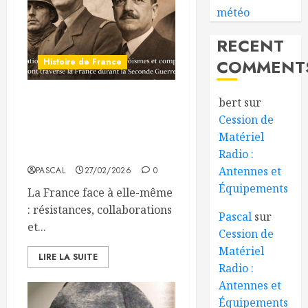
météo
RECENT
COMMENT
Histoire de France
bert
sur
LES VÉRITÉS DE
Cession de
L’HISTOIRE DE FRANCE, et
Matériel
les héritiers du néo
socialisme contemporain.
Radio :
Antennes et
PASCAL
27/02/2026
0
Équipements
La France face à elle-même
: résistances, collaborations
Pascal
sur
et...
Cession de
Matériel
LIRE LA SUITE
Radio :
Antennes et
Équipements