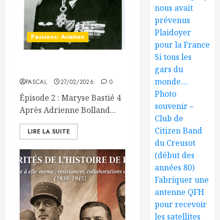
nous avait
prévenus
Plaidoyer
Passions: Aviation
pour la France
Si tous les
Les Princesses de l’Air
gars du
monde…
PASCAL
27/02/2026
0
Photo
Épisode 2 : Maryse Bastié 4
souvenir –
Après Adrienne Bolland...
Club de
Citizen Band
LIRE LA SUITE
du Creusot
(début des
années 80)
Fabriquer une
antenne QFH
pour recevoir
les satellites