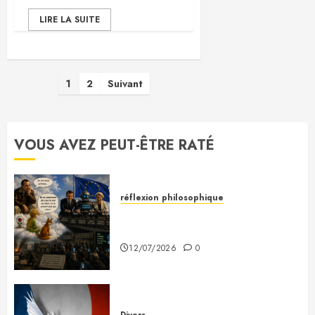
LIRE LA SUITE
Pagination
1
2
Suivant
des
publications
VOUS AVEZ PEUT-ÊTRE RATÉ
réflexion philosophique
Saint-Exupéry nous avait
prévenus
12/07/2026
0