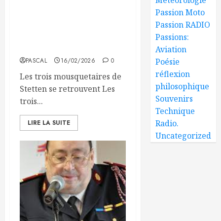
Les trois mousquetaires du
Passion Moto
3e Rgt de Dragons, à
Passion RADIO
Stetten AKM, se retrouvent
après presque un demi
Passions:
Siècle
Aviation
PASCAL
16/02/2026
0
Poésie
réflexion
Les trois mousquetaires de
philosophique
Stetten se retrouvent Les
Souvenirs
trois...
Technique
Radio.
LIRE LA SUITE
Uncategorized