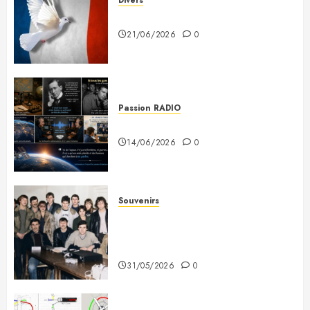
Divers
Plaidoyer pour la France
21/06/2026
0
Passion RADIO
Si tous les gars du monde…
14/06/2026
0
Souvenirs
Photo souvenir – Club de Citizen
Band du Creusot (début des
années 80)
31/05/2026
0