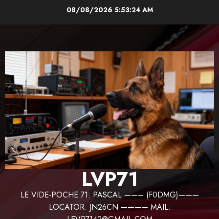
Aller
08/08/2026
5:53:25 AM
au
contenu
LVP71
LE VIDE-POCHE 71. PASCAL ——– (F0DMG)———
LOCATOR: JN26CN ———— MAIL: