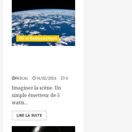
ISS et Radioamateurs
Parler avec l’Espace :
Contacter l’ISS avec
quelques watts seulement !
PASCAL
14/02/2026
0
Imaginez la scène. Un
simple émetteur de 5
watts...
LIRE LA SUITE