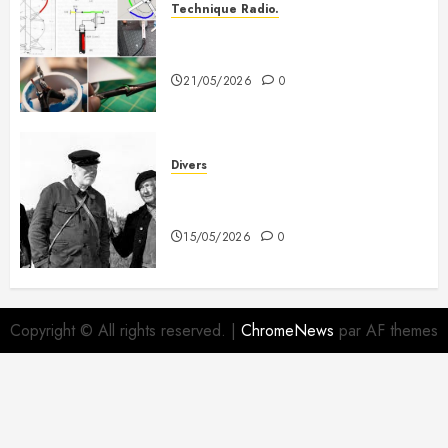
Technique Radio.
Fabriquer une antenne QFH pour
recevoir les satellites météo
21/05/2026
0
Divers
A mes deux copains du 3e
Dragon
15/05/2026
0
Copyright © All rights reserved.
|
ChromeNews
par AF themes