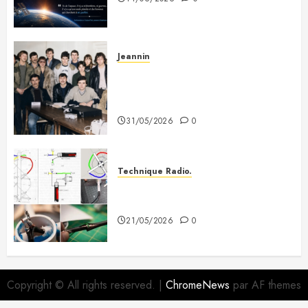
Jeannin
Photo souvenir – Club de Citizen
Band du Creusot (début des
années 80)
31/05/2026
0
Technique Radio.
Fabriquer une antenne QFH pour
recevoir les satellites météo
21/05/2026
0
Copyright © All rights reserved.
|
ChromeNews
par AF themes