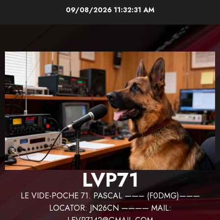
Aller
09/08/2026
11:32:32 AM
au
contenu
LVP71
LE VIDE-POCHE 71. PASCAL ——– (F0DMG)———
LOCATOR: JN26CN ———— MAIL: