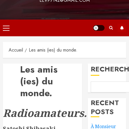
LEVP7142@GMAIL.COM
Menu
principal
Accueil
Les amis (ies) du monde.
Les amis
RECHERCH
(ies) du
monde.
RECENT
Radioamateurs.
POSTS
À Monsieur
Satoshi Shibasaki