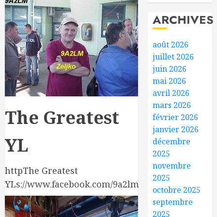
ARCHIVES
août 2026
juillet 2026
juin 2026
mai 2026
avril 2026
mars 2026
The Greatest
février 2026
janvier 2026
YL
décembre
2025
novembre
http
The Greatest
2025
YL
s://www.facebook.com/9a2lm
octobre 2025
septembre
2025