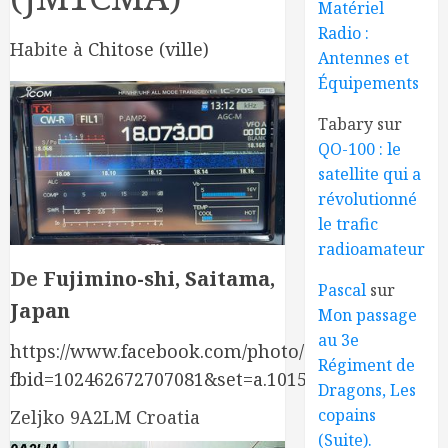
Matériel
Radio :
Habite à
Chitose (ville)
Antennes et
Équipements
Tabary
sur
QO-100 : le
satellite qui a
révolutionné
le trafic
radioamateur
De
Fujimino-shi, Saitama,
Pascal
sur
Japan
Mon passage
au 3e
https://www.facebook.com/photo/?
Régiment de
fbid=102462672707081&set=a.101512102802138
Dragons, Les
copains
Zeljko 9A2LM Croatia
(Suite).