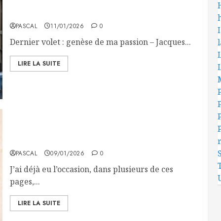
Jacques, un rêveur devenu officier
h
PASCAL
11/01/2026
0
Dernier volet : genèse de ma passion – Jacques...
L
LIRE LA SUITE
L
Hommage à un transmetteur, hommage à mon
oncle, Roger
PASCAL
09/01/2026
0
J’ai déjà eu l’occasion, dans plusieurs de ces
pages,...
LIRE LA SUITE