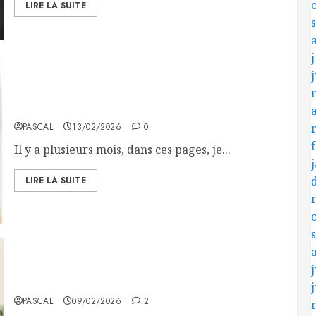
LIRE LA SUITE
j
Yvonne Millot : Cent ans de courage, l’honneur
retrouvé de la Nation
PASCAL
13/02/2026
0
Il y a plusieurs mois, dans ces pages, je...
LIRE LA SUITE
Mon passage au 3e Régiment de Dragons, Les
j
copains (Suite).
PASCAL
09/02/2026
2