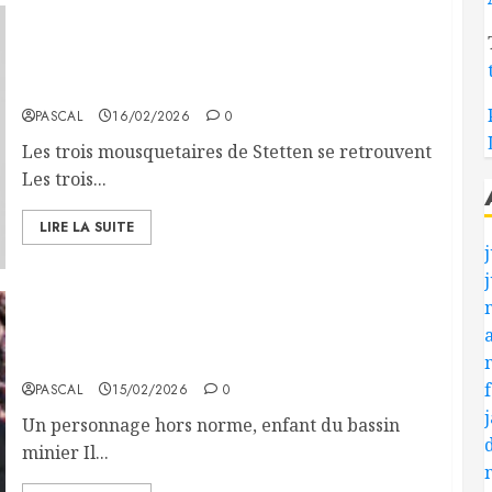
Les trois mousquetaires du 3e Rgt de Dragons, à
Stetten AKM, se retrouvent après presque un
demi Siècle
PASCAL
16/02/2026
0
Les trois mousquetaires de Stetten se retrouvent
Les trois...
LIRE LA SUITE
j
Le docteur Jean-Paul Guillemin (Hommage à
FIFJO)
PASCAL
15/02/2026
0
Un personnage hors norme, enfant du bassin
minier Il...