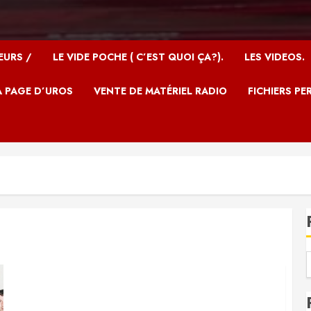
EURS /
LE VIDE POCHE ( C’EST QUOI ÇA?).
LES VIDEOS.
A PAGE D’UROS
VENTE DE MATÉRIEL RADIO
FICHIERS PE
Photo souvenir – Club de Citizen Band du
Creusot (début des années 80)