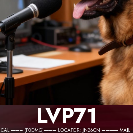
LVP71
PASCAL ——– (F0DMG)——— LOCATOR: JN26CN ———— MAIL: