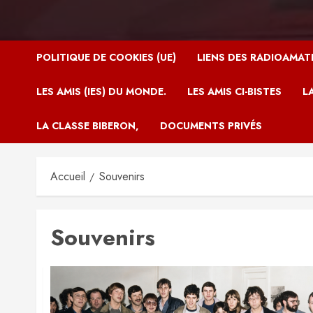
POLITIQUE DE COOKIES (UE)
LIENS DES RADIOAMAT
LES AMIS (IES) DU MONDE.
LES AMIS CI-BISTES
L
LA CLASSE BIBERON,
DOCUMENTS PRIVÉS
Accueil
Souvenirs
Souvenirs