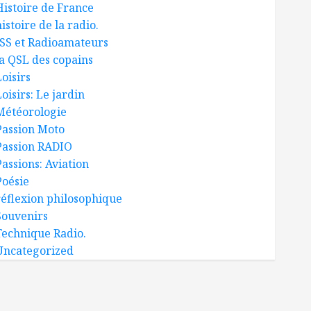
Histoire de France
istoire de la radio.
ISS et Radioamateurs
la QSL des copains
oisirs
oisirs: Le jardin
Météorologie
Passion Moto
Passion RADIO
Passions: Aviation
Poésie
réflexion philosophique
Souvenirs
Technique Radio.
Uncategorized