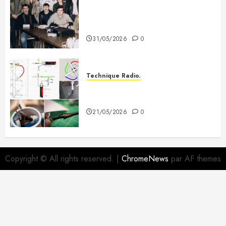
Photo souvenir – Club de Citizen
Band du Creusot (début des
années 80)
31/05/2026
0
Technique Radio.
Fabriquer une antenne QFH pour
recevoir les satellites météo
21/05/2026
0
Copyright © All rights reserved.
|
ChromeNews
par AF themes