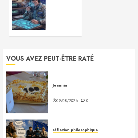
artificielle
06/05/2026
1
et
radioamateurisme
: une
évolution
inévitable
?
VOUS AVEZ PEUT-ÊTRE RATÉ
27/03/2026
0
Jeannin
À Monsieur Jeannin
09/08/2026
0
réflexion philosophique
Saint-Exupéry nous avait