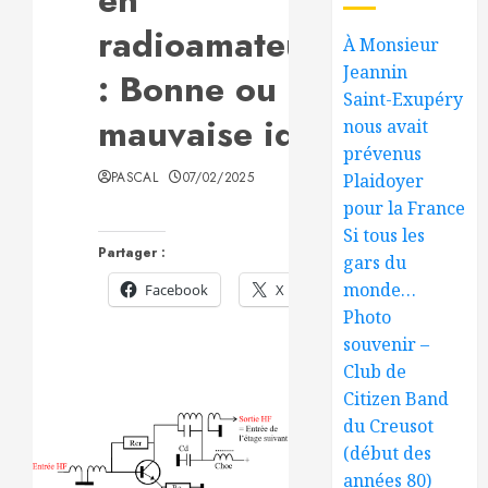
radioamateurisme
À Monsieur
Jeannin
: Bonne ou
Saint-Exupéry
mauvaise idée ?
nous avait
prévenus
PASCAL
07/02/2025
Plaidoyer
pour la France
Si tous les
Partager :
gars du
monde…
Facebook
X
Photo
souvenir –
Club de
Citizen Band
du Creusot
(début des
années 80)