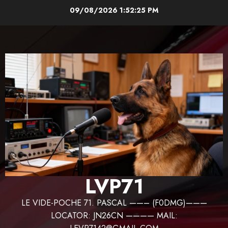
Aller
09/08/2026
1:52:26 PM
au
contenu
LVP71
LE VIDE-POCHE 71. PASCAL ——– (F0DMG)———
LOCATOR: JN26CN ———— MAIL: