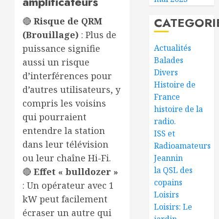
amplificateurs
CATEGORI
🔴
Risque de QRM
(Brouillage)
: Plus de
Actualités
puissance signifie
Balades
aussi un risque
Divers
d’interférences pour
Histoire de
d’autres utilisateurs, y
France
compris les voisins
histoire de la
qui pourraient
radio.
entendre la station
ISS et
dans leur télévision
Radioamateurs
ou leur chaîne Hi-Fi.
Jeannin
la QSL des
🔴
Effet « bulldozer »
copains
: Un opérateur avec 1
Loisirs
kW peut facilement
Loisirs: Le
écraser un autre qui
jardin