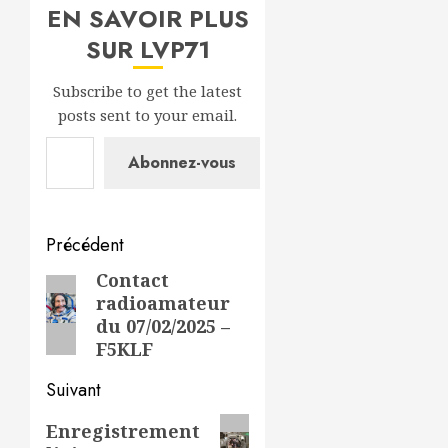
EN SAVOIR PLUS
SUR LVP71
Subscribe to get the latest
posts sent to your email.
Saisissez votre adresse e-mail…
Abonnez-vous
Navigation
Précédent
d’article
Contact
Article
radioamateur
précédent:
du 07/02/2025 –
F5KLF
Suivant
Article
Enregistrement