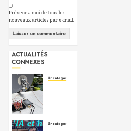
Prévenez-moi de tous les
nouveaux articles par e-mail.
ACTUALITÉS
CONNEXES
Uncategorized
QO-100
: le
satellite
qui a
révolutionné
le trafic
radioamateur
Uncategorized
Intelligence