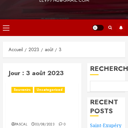
LEVP7142@GMAIL.COM
Menu
principal
Accueil
2023
août
3
RECHERCH
Jour :
3 août 2023
Souvenirs
Uncategorized
RECENT
Souvenirs « Un moment
POSTS
radio très sympa en
septembre 2004 »
PASCAL
03/08/2023
0
Saint-Exupéry