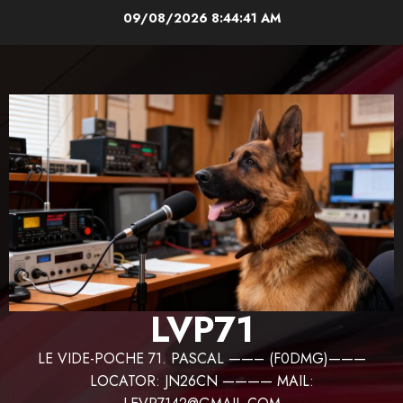
Aller
09/08/2026
8:44:41 AM
au
contenu
LVP71
LE VIDE-POCHE 71. PASCAL ——– (F0DMG)———
LOCATOR: JN26CN ———— MAIL: