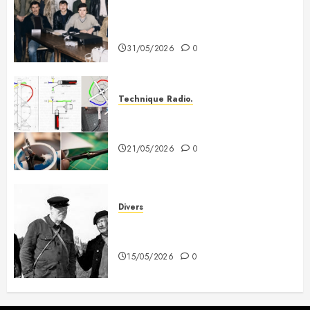
Photo souvenir – Club de Citizen
Band du Creusot (début des
années 80)
31/05/2026
0
Technique Radio.
Fabriquer une antenne QFH pour
recevoir les satellites météo
21/05/2026
0
Divers
A mes deux copains du 3e
Dragon
15/05/2026
0