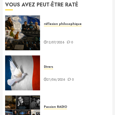
VOUS AVEZ PEUT-ÊTRE RATÉ
réflexion philosophique
Saint-Exupéry nous avait
prévenus
12/07/2026
0
Divers
Plaidoyer pour la France
21/06/2026
0
Passion RADIO
Si tous les gars du monde…