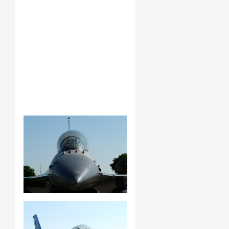
appareils en service
en 2012 soit 15 % de
l’ensemble des avions
de combat dans le
monde3 et, en 2020 2
282 avions pour 16 %
de la flotte de combat
mondiale4.