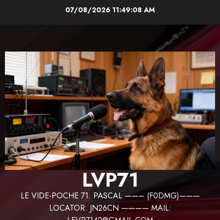
Aller
07/08/2026
11:49:09 AM
au
contenu
LVP71
LE VIDE-POCHE 71. PASCAL ——– (F0DMG)———
LOCATOR: JN26CN ———— MAIL: