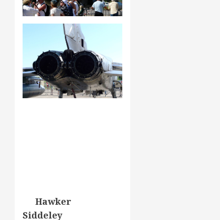
Hawker
Siddeley
Harrier:
Le
Hawker
Siddeley
Harrier
est