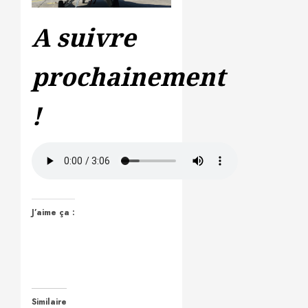
A suivre
prochainement
!
J’aime ça :
Similaire