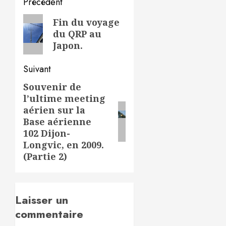
Navigation
Précédent
d’article
Article
Fin du voyage
du QRP au
précédent:
Japon.
Suivant
Souvenir de
Article
l’ultime meeting
suivant:
aérien sur la
Base aérienne
102 Dijon-
Longvic, en 2009.
(Partie 2)
Laisser un
commentaire