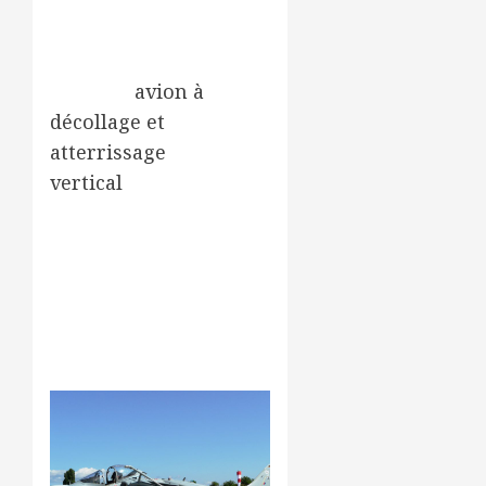
britannique.
Le Harrier est le
premier
avion à
décollage et
atterrissage
vertical
mis en service
au monde. En pratique
cependant, il est trop
lourd pour décoller
verticalement avec
son équipement de
combat,