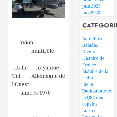
juin 2023
mai 2023
CATEGORI
Le Panavia
Tornado
est
Actualités
un
avion
de
Balades
combat
multirôle
européen
Divers
Histoire de
développé par
France
l’
Italie
, le
Royaume-
histoire de la
Uni
, et l’
Allemagne de
radio.
l’Ouest
durant
ISS et
Radioamateurs
les
années 1970
. Ce
la QSL des
chasseur-
copains
bombardier
Loisirs
Loisirs: Le