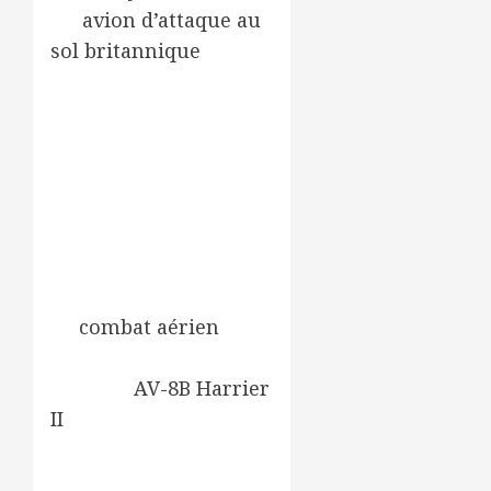
un
avion d’attaque au
sol
britannique
apparu
dans la seconde moitié
des années 1960.
Utilisé par plusieurs
pays, il a été construit
à environ
800 exemplaires et
décliné en version
navalisée capable
de
combat aérien
,
ainsi qu’en version
avancée
AV-8B Harrier
II
issue d’une
collaboration
américano-