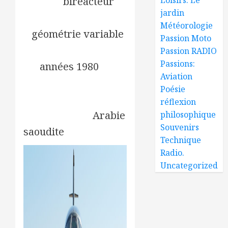
biplace,
biréacteur
,
jardin
dispose d’ailes
Météorologie
à
géométrie variable
.
Passion Moto
Mis en service dans
Passion RADIO
Passions:
les
années 1980
, il a
Aviation
été produit à près de
Poésie
1 000 exemplaires et
réflexion
exporté vers l’
Arabie
philosophique
Souvenirs
saoudite
.
Technique
Radio.
Uncategorized