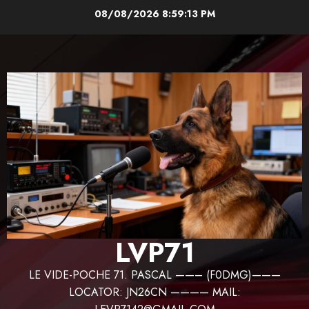
Aller
08/08/2026
8:59:14 PM
au
contenu
LVP71
LE VIDE-POCHE 71. PASCAL ——– (F0DMG)———
LOCATOR: JN26CN ———— MAIL: