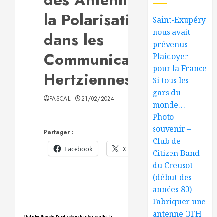
la Polarisation
Saint-Exupéry
nous avait
dans les
prévenus
Communications
Plaidoyer
pour la France
Hertziennes.
Si tous les
gars du
PASCAL
21/02/2024
monde…
Photo
souvenir –
Partager :
Club de
Facebook
X
Citizen Band
du Creusot
(début des
années 80)
Fabriquer une
antenne QFH