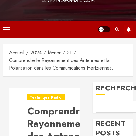
LEVP7142@GMAIL.COM
Menu
principal
Accueil
2024
février
21
Comprendre le Rayonnement des Antennes et la
Polarisation dans les Communications Hertziennes.
RECHERCH
Technique Radio.
Comprendre le
Rayonnement
RECENT
POSTS
des Antennes et