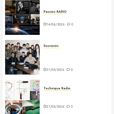
Passion RADIO
Si tous les gars du monde…
14/06/2026
0
Souvenirs
Photo souvenir – Club de Citizen
Band du Creusot (début des
années 80)
31/05/2026
0
Technique Radio.
Fabriquer une antenne QFH pour
recevoir les satellites météo
21/05/2026
0