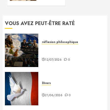
terrain
de jeu
des
radioamateurs…
VOUS AVEZ PEUT-ÊTRE RATÉ
17/04/2026
0
réflexion philosophique
Saint-Exupéry nous avait
prévenus
12/07/2026
0
Divers
Plaidoyer pour la France
21/06/2026
0