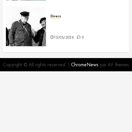
Divers
A mes deux copains du 3e
Dragon
15/05/2026
0
Copyright © All rights reserved.
|
ChromeNews
par AF themes