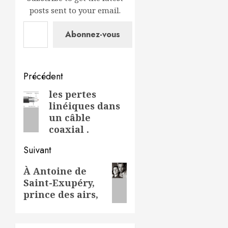
posts sent to your email.
Saisissez votre adresse e-mail…
Abonnez-vous
Navigation
Précédent
d’article
les pertes
Article
linéiques dans
précédent:
un câble
coaxial .
Suivant
Article
À Antoine de
Saint-Exupéry,
suivant:
prince des airs,