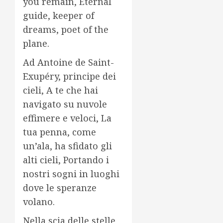
you remain, Eternal
guide, keeper of
dreams, poet of the
plane.
Ad Antoine de Saint-
Exupéry, principe dei
cieli, A te che hai
navigato su nuvole
effimere e veloci, La
tua penna, come
un’ala, ha sfidato gli
alti cieli, Portando i
nostri sogni in luoghi
dove le speranze
volano.
Nella scia delle stelle,