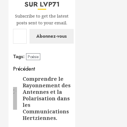
SUR LVP71
Subscribe to get the latest
posts sent to your email.
Saisissez votre adresse e-mail…
Abonnez-vous
Tags:
Poésie
Navigation
Précédent
d’article
Comprendre le
Article
Rayonnement des
précédent:
Antennes et la
Polarisation dans
les
Communications
Hertziennes.