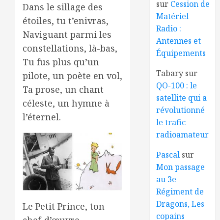
sur
Cession de
Dans le sillage des
Matériel
étoiles, tu t’enivras,
Radio :
Naviguant parmi les
Antennes et
constellations, là-bas,
Équipements
Tu fus plus qu’un
Tabary
sur
pilote, un poète en vol,
QO-100 : le
Ta prose, un chant
satellite qui a
céleste, un hymne à
révolutionné
l’éternel.
le trafic
radioamateur
Pascal
sur
Mon passage
au 3e
Régiment de
Dragons, Les
Le Petit Prince, ton
copains
chef-d’œuvre