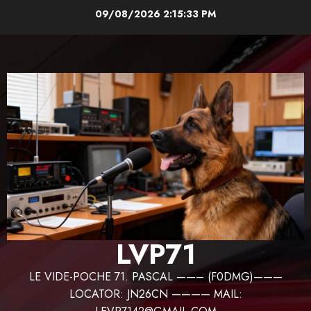
Aller
09/08/2026
2:15:34 PM
au
contenu
LVP71
LE VIDE-POCHE 71. PASCAL ——– (F0DMG)———
LOCATOR: JN26CN ———— MAIL: