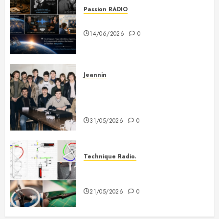
Passion RADIO
Si tous les gars du monde…
14/06/2026
0
Jeannin
Photo souvenir – Club de Citizen
Band du Creusot (début des
années 80)
31/05/2026
0
Technique Radio.
Fabriquer une antenne QFH pour
recevoir les satellites météo
21/05/2026
0