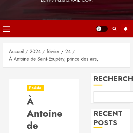
LEVP7142@GMAIL.COM
Menu
principal
Accueil
2024
février
24
À Antoine de Saint-Exupéry, prince des airs,
RECHERCH
Poésie
À
Antoine
RECENT
POSTS
de