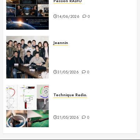
Passion RADIO
Si tous les gars du monde…
14/06/2026
0
Jeannin
Photo souvenir – Club de Citizen
Band du Creusot (début des
années 80)
31/05/2026
0
Technique Radio.
Fabriquer une antenne QFH pour
recevoir les satellites météo
21/05/2026
0