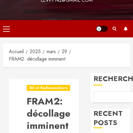
LEVP7142@GMAIL.COM
Menu
principal
Accueil
2025
mars
29
FRAM2: décollage imminent
RECHERCH
ISS et Radioamateurs
FRAM2:
décollage
RECENT
POSTS
imminent