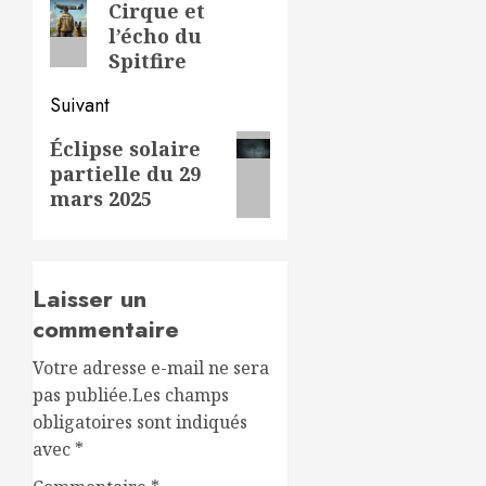
Cirque et
précédent:
l’écho du
Spitfire
Suivant
Article
Éclipse solaire
partielle du 29
suivant:
mars 2025
Laisser un
commentaire
Votre adresse e-mail ne sera
pas publiée.
Les champs
obligatoires sont indiqués
avec
*