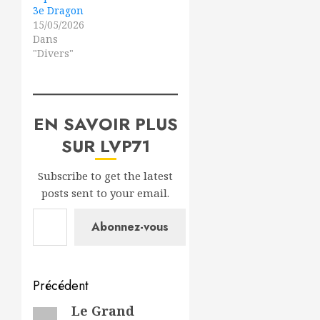
3e Dragon
15/05/2026
Dans
"Divers"
EN SAVOIR PLUS
SUR LVP71
Subscribe to get the latest
posts sent to your email.
Saisissez votre adresse e-mail…
Abonnez-vous
Navigation
Précédent
d’article
Le Grand
Article