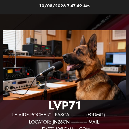
Aller
10/08/2026
7:47:50 AM
au
contenu
LVP71
LE VIDE-POCHE 71. PASCAL ——– (F0DMG)———
LOCATOR: JN26CN ———— MAIL: