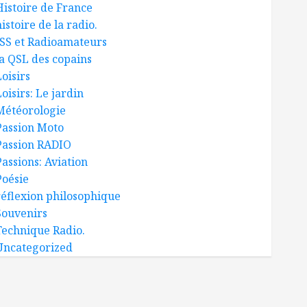
Histoire de France
istoire de la radio.
ISS et Radioamateurs
la QSL des copains
oisirs
oisirs: Le jardin
Météorologie
Passion Moto
Passion RADIO
Passions: Aviation
Poésie
réflexion philosophique
Souvenirs
Technique Radio.
Uncategorized