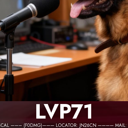
LVP71
PASCAL ——– (F0DMG)——— LOCATOR: JN26CN ———— MAIL: