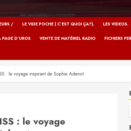
EURS /
LE VIDE POCHE ( C’EST QUOI ÇA?).
LES VIDEOS.
A PAGE D’UROS
VENTE DE MATÉRIEL RADIO
FICHIERS PE
SS : le voyage inspirant de Sophie Adenot
ISS : le voyage