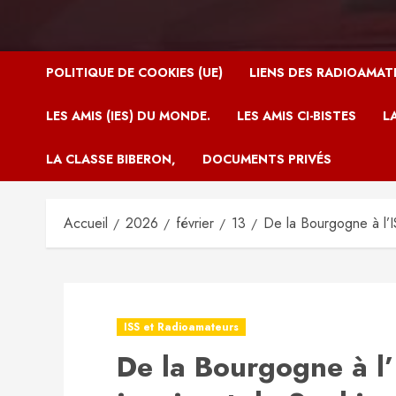
POLITIQUE DE COOKIES (UE)
LIENS DES RADIOAMAT
LES AMIS (IES) DU MONDE.
LES AMIS CI-BISTES
L
LA CLASSE BIBERON,
DOCUMENTS PRIVÉS
Accueil
2026
février
13
De la Bourgogne à l’I
ISS et Radioamateurs
De la Bourgogne à l’