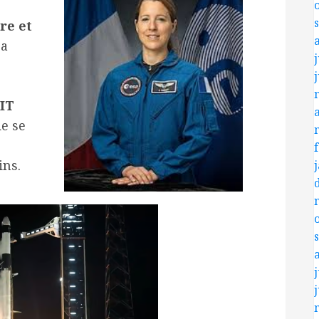
re et
 a
j
MIT
de se
ins.
j