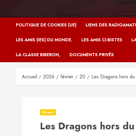
POLITIQUE DE COOKIES (UE)
LIENS DES RADIOAMAT
LES AMIS (IES) DU MONDE.
LES AMIS CI-BISTES
L
LA CLASSE BIBERON,
DOCUMENTS PRIVÉS
Accueil
2026
février
20
Les Dragons hors du
Divers
Les Dragons hors d