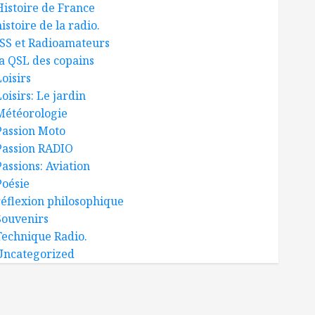
Histoire de France
istoire de la radio.
ISS et Radioamateurs
la QSL des copains
oisirs
oisirs: Le jardin
Météorologie
Passion Moto
Passion RADIO
Passions: Aviation
Poésie
réflexion philosophique
Souvenirs
Technique Radio.
Uncategorized