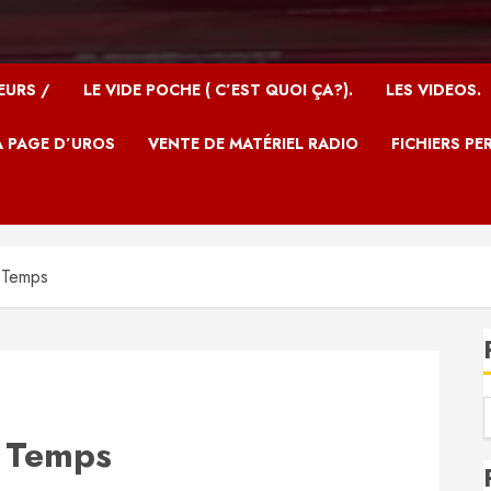
EURS /
LE VIDE POCHE ( C’EST QUOI ÇA?).
LES VIDEOS.
A PAGE D’UROS
VENTE DE MATÉRIEL RADIO
FICHIERS PE
 Temps
u Temps