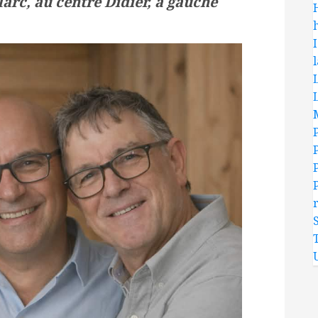
arc, au centre Didier, à gauche
h
L
L