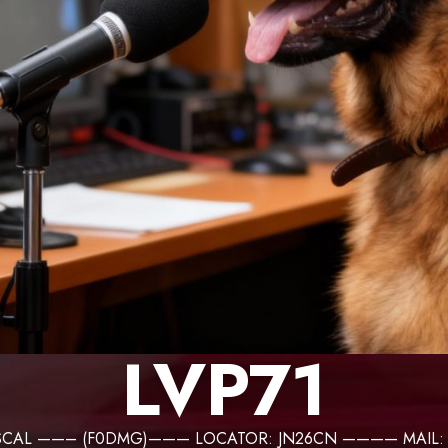
LVP71
PASCAL ——– (F0DMG)——— LOCATOR: JN26CN ———— MAIL: