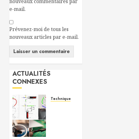
nouveaux commentaires par
e-mail.
Prévenez-moi de tous les
nouveaux articles par e-mail.
Alternative:
ACTUALITÉS
CONNEXES
Technique Radio.
Fabriquer
une
antenne
QFH
pour