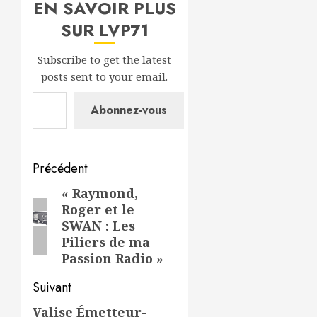
EN SAVOIR PLUS
SUR LVP71
Subscribe to get the latest
posts sent to your email.
Saisissez votre adresse e-mail…
Abonnez-vous
Navigation
Précédent
d’article
« Raymond,
Article
Roger et le
précédent:
SWAN : Les
Piliers de ma
Passion Radio »
Suivant
Valise Émetteur-
Article