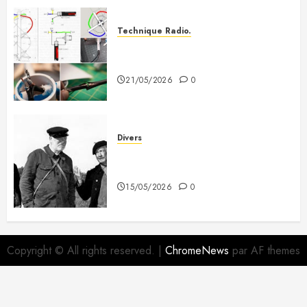
Technique Radio.
Fabriquer une antenne QFH pour
recevoir les satellites météo
21/05/2026
0
Divers
A mes deux copains du 3e
Dragon
15/05/2026
0
Copyright © All rights reserved.
|
ChromeNews
par AF themes