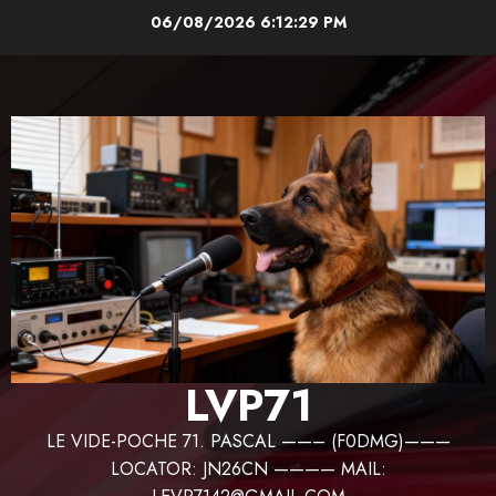
Aller
06/08/2026
6:12:30 PM
au
contenu
LVP71
LE VIDE-POCHE 71. PASCAL ——– (F0DMG)———
LOCATOR: JN26CN ———— MAIL: