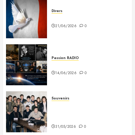
Divers
Plaidoyer pour la France
21/06/2026
0
Passion RADIO
Si tous les gars du monde…
14/06/2026
0
Souvenirs
Photo souvenir – Club de Citizen
Band du Creusot (début des
années 80)
31/05/2026
0