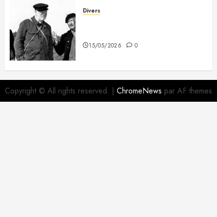
Divers
A mes deux copains du 3e
Dragon
15/05/2026
0
Copyright © All rights reserved.
|
ChromeNews
par AF themes