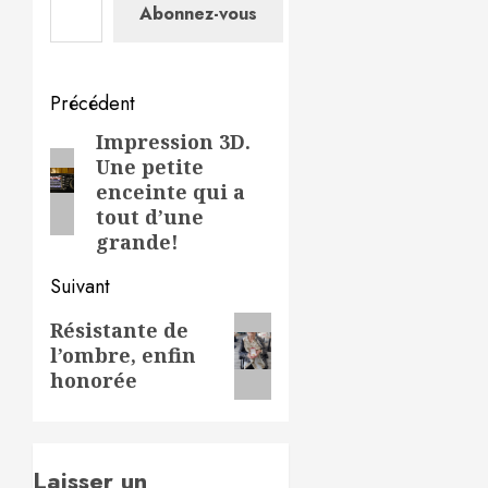
Abonnez-vous
Navigation
Précédent
d’article
Impression 3D.
Article
Une petite
précédent:
enceinte qui a
tout d’une
grande!
Suivant
Article
Résistante de
l’ombre, enfin
suivant:
honorée
Laisser un