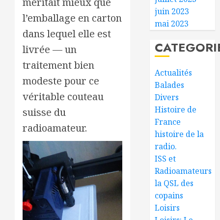
méritait mieux que
juin 2023
l’emballage en carton
mai 2023
dans lequel elle est
CATEGORI
livrée — un
traitement bien
Actualités
modeste pour ce
Balades
véritable couteau
Divers
Histoire de
suisse du
France
radioamateur.
histoire de la
radio.
ISS et
Radioamateurs
la QSL des
copains
Loisirs
Loisirs: Le