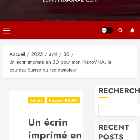
LEVP7142@GMAIL.COM
Menu
principal
Accueil
2025
avril
30
Un écrin imprimé en 3D pour mon NanoVNA, le
couteau Suisse du radioamateur
RECHERCH
Loisirs
Passion RADIO
Un écrin
RECENT
imprimé en
POSTS