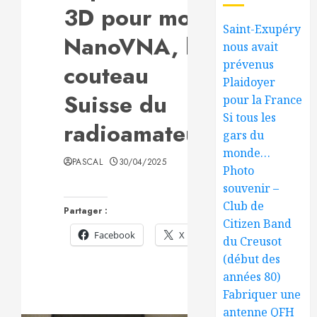
3D pour mon
Saint-Exupéry
NanoVNA, le
nous avait
prévenus
couteau
Plaidoyer
Suisse du
pour la France
Si tous les
radioamateur
gars du
monde…
PASCAL
30/04/2025
Photo
souvenir –
Club de
Partager :
Citizen Band
Facebook
X
du Creusot
(début des
années 80)
Fabriquer une
antenne QFH