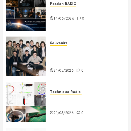
Passion RADIO
Si tous les gars du monde…
14/06/2026
0
Souvenirs
Photo souvenir – Club de Citizen
Band du Creusot (début des
années 80)
31/05/2026
0
Technique Radio.
Fabriquer une antenne QFH pour
recevoir les satellites météo
21/05/2026
0