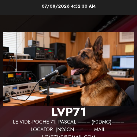
Aller
07/08/2026
4:52:31 AM
au
contenu
LVP71
LE VIDE-POCHE 71. PASCAL ——– (F0DMG)———
LOCATOR: JN26CN ———— MAIL: