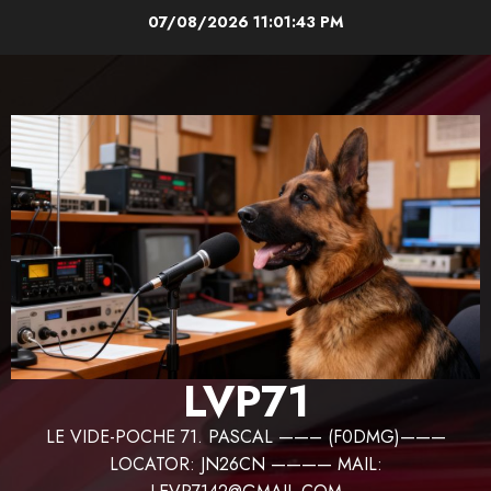
Aller
07/08/2026
11:01:44 PM
au
contenu
LVP71
LE VIDE-POCHE 71. PASCAL ——– (F0DMG)———
LOCATOR: JN26CN ———— MAIL: