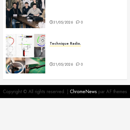
Photo souvenir – Club de Citizen
Band du Creusot (début des
années 80)
31/05/2026
0
Technique Radio.
Fabriquer une antenne QFH pour
recevoir les satellites météo
21/05/2026
0
Copyright © All rights reserved.
|
ChromeNews
par AF themes