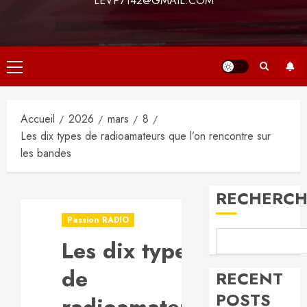
LEVP7142@GMAIL.COM
Menu
principal
Accueil
2026
mars
8
Les dix types de radioamateurs que l’on rencontre sur
les bandes
RECHERCH
Passion RADIO
Les dix types
de
RECENT
POSTS
radioamateurs