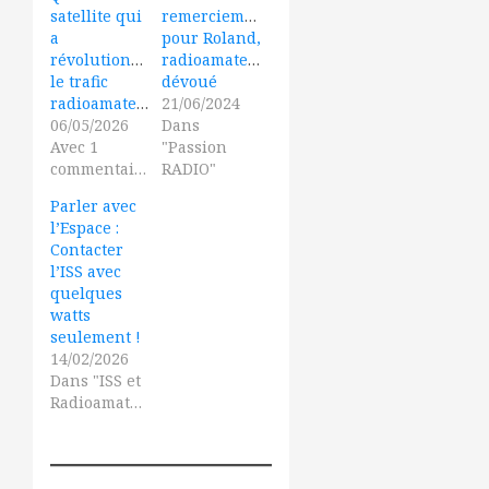
satellite qui
remerciements
a
pour Roland,
révolutionné
radioamateur
le trafic
dévoué
radioamateur
21/06/2024
06/05/2026
Dans
Avec 1
"Passion
commentaire
RADIO"
Parler avec
l’Espace :
Contacter
l’ISS avec
quelques
watts
seulement !
14/02/2026
Dans "ISS et
Radioamateurs"