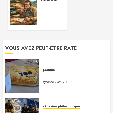
Au fil
des
ondes…
et des
souvenirs
26/03/2026
0
VOUS AVEZ PEUT-ÊTRE RATÉ
Jeannin
À Monsieur Jeannin
09/08/2026
0
réflexion philosophique
Saint-Exupéry nous avait