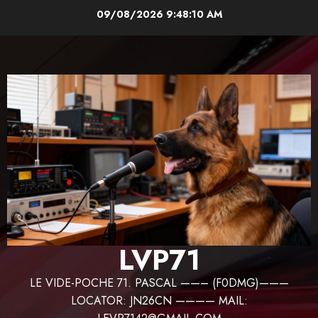
Aller
09/08/2026
9:48:11 AM
au
contenu
LVP71
LE VIDE-POCHE 71. PASCAL ——– (F0DMG)———
LOCATOR: JN26CN ———— MAIL: