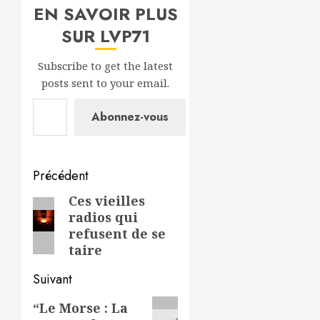
EN SAVOIR PLUS
SUR LVP71
Subscribe to get the latest
posts sent to your email.
Saisissez votre adresse e-mail…
Abonnez-vous
Navigation
Précédent
d’article
Ces vieilles
Article
radios qui
précédent:
refusent de se
taire
Suivant
Article
“Le Morse : La