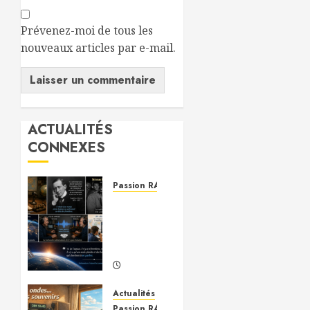
Prévenez-moi de tous les
nouveaux articles par e-mail.
ACTUALITÉS
CONNEXES
Passion RADIO
Si tous
les gars
du
monde…
14/06/2026
0
Actualités
Passion RADIO