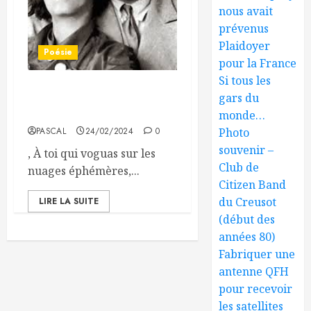
nous avait
prévenus
Plaidoyer
Poésie
pour la France
Si tous les
À Antoine de Saint-
gars du
Exupéry, prince des airs,
monde…
PASCAL
24/02/2024
0
Photo
souvenir –
, À toi qui voguas sur les
Club de
nuages éphémères,...
Citizen Band
du Creusot
LIRE LA SUITE
(début des
années 80)
Fabriquer une
antenne QFH
pour recevoir
les satellites