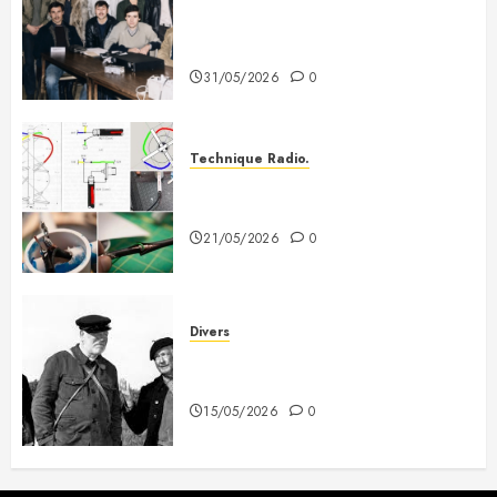
Photo souvenir – Club de Citizen
Band du Creusot (début des
années 80)
31/05/2026
0
Technique Radio.
Fabriquer une antenne QFH pour
recevoir les satellites météo
21/05/2026
0
Divers
A mes deux copains du 3e
Dragon
15/05/2026
0