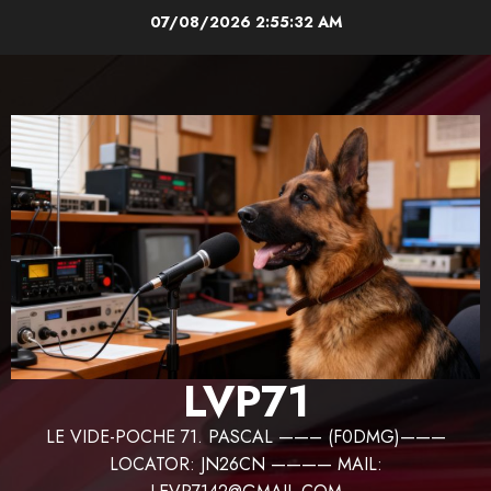
Aller
07/08/2026
2:55:32 AM
au
contenu
LVP71
LE VIDE-POCHE 71. PASCAL ——– (F0DMG)———
LOCATOR: JN26CN ———— MAIL: