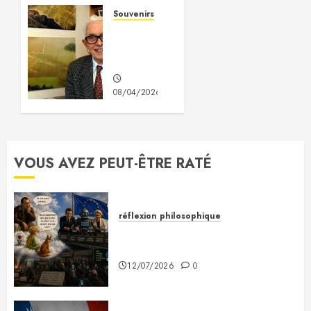
Creusot
Souvenirs
(début
Une
des
extraordinaire
années
rencontre
80)
08/04/2026
0
31/05/2026
0
VOUS AVEZ PEUT-ÊTRE RATÉ
réflexion philosophique
Saint-Exupéry nous avait
prévenus
12/07/2026
0