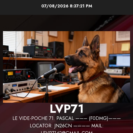
Aller
07/08/2026
8:37:22 PM
au
contenu
LVP71
LE VIDE-POCHE 71. PASCAL ——– (F0DMG)———
LOCATOR: JN26CN ———— MAIL: