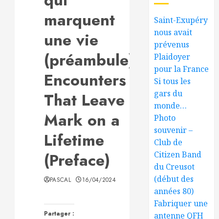
marquent
Saint-Exupéry
nous avait
une vie
prévenus
(préambule).
Plaidoyer
pour la France
Encounters
Si tous les
gars du
That Leave a
monde…
Mark on a
Photo
souvenir –
Lifetime
Club de
(Preface)
Citizen Band
du Creusot
(début des
PASCAL
16/04/2024
années 80)
Fabriquer une
Partager :
antenne QFH