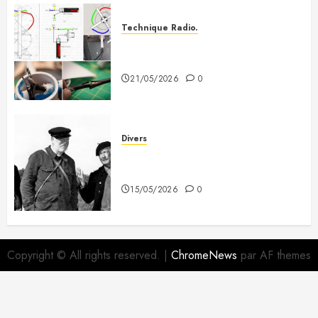
Technique Radio.
Fabriquer une antenne QFH pour
recevoir les satellites météo
21/05/2026
0
Divers
A mes deux copains du 3e
Dragon
15/05/2026
0
Copyright © All rights reserved.
|
ChromeNews
par AF themes