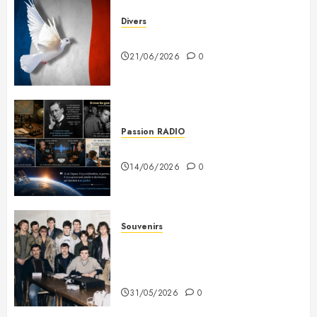
Divers
Plaidoyer pour la France
21/06/2026
0
Passion RADIO
Si tous les gars du monde…
14/06/2026
0
Souvenirs
Photo souvenir – Club de Citizen
Band du Creusot (début des
années 80)
31/05/2026
0