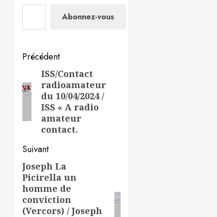
Saisissez votre adresse e-mail…
Abonnez-vous
Navigation
Précédent
d’article
ISS/Contact
Article
radioamateur
précédent:
du 10/04/2024 /
ISS « A radio
amateur
contact.
Suivant
Joseph La
Article
Picirella un
suivant:
homme de
conviction
(Vercors) / Joseph